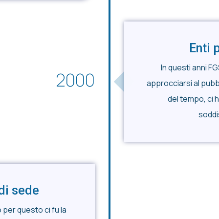
Enti 
In questi anni FG
2000
approcciarsi al pubb
del tempo, ci 
soddi
di sede
per questo ci fu la