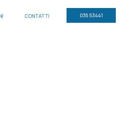
035 53441
NI
CONTATTI