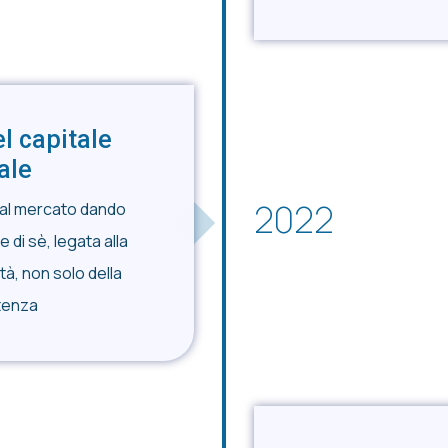
l capitale
ale
2022
 al mercato dando
 di sè, legata alla
dità, non solo della
tenza