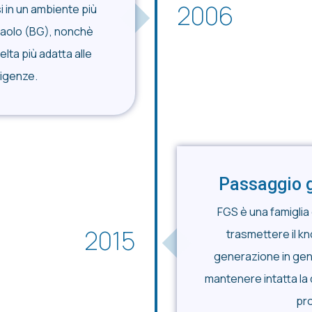
2006
i in un ambiente più
aolo (BG), nonchè
elta più adatta alle
igenze.
Passaggio 
FGS è una famiglia
2015
trasmettere il k
generazione in gen
mantenere intatta la q
pro