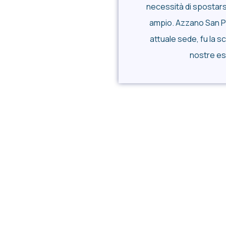
necessità di spostars
ampio. Azzano San P
attuale sede, fu la sc
nostre es