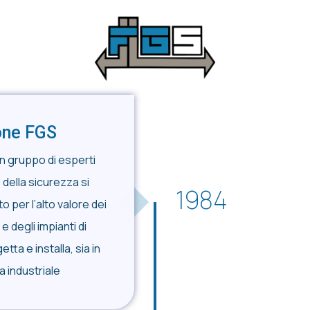
one FGS
n gruppo di esperti
 della sicurezza si
1984
o per l’alto valore dei
e degli impianti di
ta e installa, sia in
ia industriale